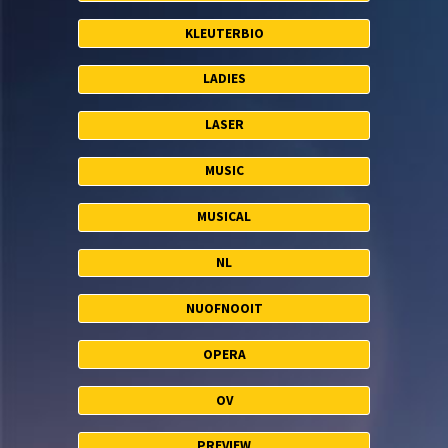
KLEUTERBIO
LADIES
LASER
MUSIC
MUSICAL
NL
NUOFNOOIT
OPERA
OV
PREVIEW