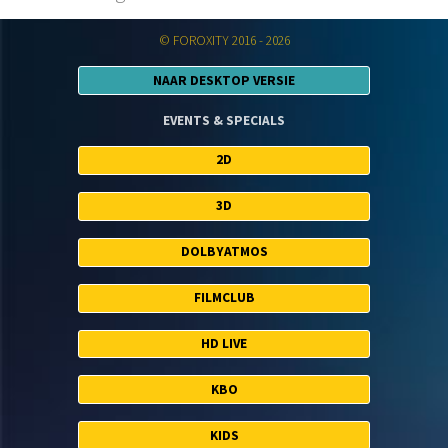
© FOROXITY 2016 - 2026
NAAR DESKTOP VERSIE
EVENTS & SPECIALS
2D
3D
DOLBYATMOS
FILMCLUB
HD LIVE
KBO
KIDS