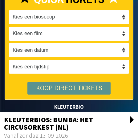
KOOP DIRECT TICKETS
KLEUTERBIO
arrow_drop_d
KLEUTERBIOS: BUMBA: HET
CIRCUSORKEST (NL)
Vanaf zondag 13-09-2026