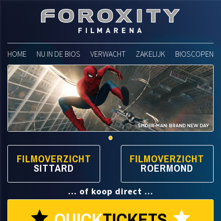
Foroxity Filmarena
HOME
NU IN DE BIOS
VERWACHT
ZAKELIJK
BIOSCOPEN
FILMOVERZICHT
FILMOVERZICHT
SITTARD
ROERMOND
... of koop direct ...
QUICK
TICKETS
star
star