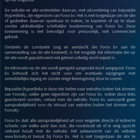
De website en alle onderdelen daarvan, met uitzondering van bepaalde
(hyper)links, zijn eigendom van Forox bv. Het is niet toegestaan om de site
of gedeelten daarvan openbaar te maken, te kopiëren of op te slaan
zonder uitdrukkelijke schriftelijke toestemming van Forox bv. Deze
toestemming is niet benodigd voor persoonlijk, niet commercieel
gebruik.
Ondanks de constante zorg en aandacht die Forox bv aan de
samenstelling van de site besteedt, is het mogelijk dat informatie die op
de site wordt gepubliceerd niet geheel volledig en/of onjuist is.
De informatie op de site wordt geregeld aangevuld en/of aangepast. Forox
bv behoudt zich het recht voor om eventuele wijzigingen met
onmiddellijke ingang en zonder enige kennisgeving door te voeren.
Bepaalde (hyper)links in deze site leiden naar websites buiten het domein
van Foroxity, welke geen eigendom zijn van Forox bv. Indien deze links
geactiveerd worden, verlaat men de website. Forox bv aanvaardt geen
aansprakelijkheid voor de inhoud van websites buiten het domein van
Foroxity.
Forox bv sluit alle aansprakelijkheid uit voor enigerlei directe of indirecte
schade, van welke aard dan ook, die voortvloeit uit of in enig opzicht
verband houdt met de website. Het auteursrecht van de website
www.foroxity.nl berust bij Forox bv. Het is niet toegestaan de site te