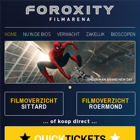
Foroxity Filmarena
HOME
NU IN DE BIOS
VERWACHT
ZAKELIJK
BIOSCOPEN
FILMOVERZICHT
FILMOVERZICHT
SITTARD
ROERMOND
... of koop direct ...
QUICK
TICKETS
star
star