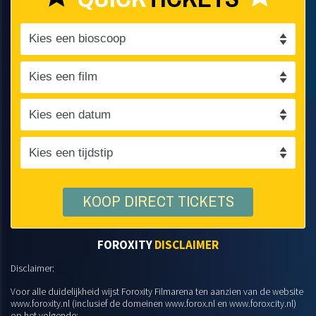
KOOP DIRECT TICKETS
FOROXITY
DISCLAIMER
Disclaimer:
Voor alle duidelijkheid wijst Foroxity Filmarena ten aanzien van de website
www.foroxity.nl (inclusief de domeinen www.forox.nl en www.foroxcity.nl)
op het volgende: