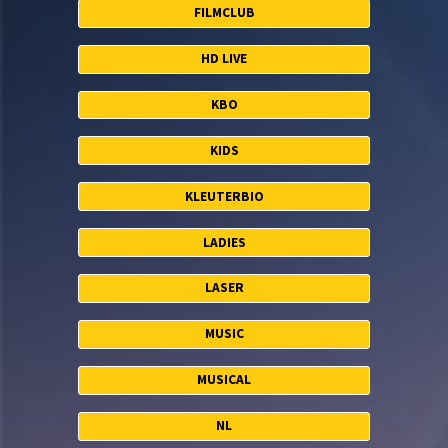
FILMCLUB
HD LIVE
KBO
KIDS
KLEUTERBIO
LADIES
LASER
MUSIC
MUSICAL
NL