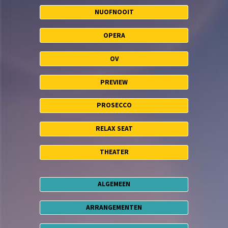
NUOFNOOIT
OPERA
OV
PREVIEW
PROSECCO
RELAX SEAT
THEATER
ALGEMEEN
ARRANGEMENTEN