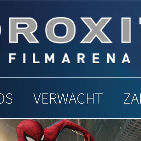
y Filmar
OS
VERWACHT
ZA