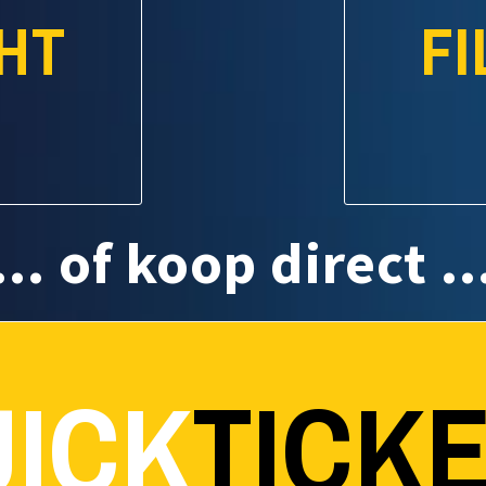
HT
F
... of koop direct ..
ICK
TICK