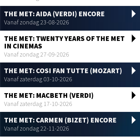
arrow_drop_d
THE MET: AIDA (VERDI) ENCORE
Vanaf zondag 23-08-2026
arrow_drop_d
THE MET: TWENTY YEARS OF THE MET
IN CINEMAS
Vanaf zondag 27-09-2026
arrow_drop_d
THE MET: COSI FAN TUTTE (MOZART)
Vanaf zaterdag 03-10-2026
arrow_drop_d
THE MET: MACBETH (VERDI)
Vanaf zaterdag 17-10-2026
arrow_drop_d
THE MET: CARMEN (BIZET) ENCORE
Vanaf zondag 22-11-2026