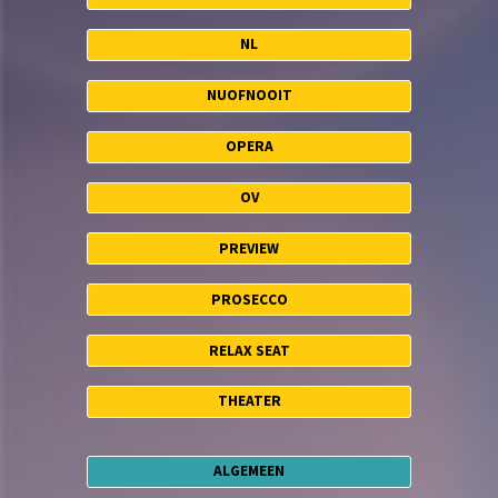
NL
NUOFNOOIT
OPERA
OV
PREVIEW
PROSECCO
RELAX SEAT
THEATER
ALGEMEEN