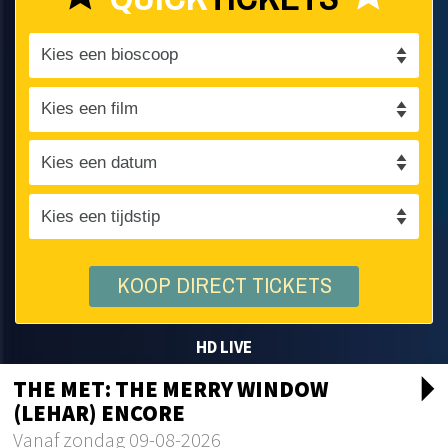
KOOP DIRECT TICKETS
HD LIVE
arrow_drop_d
THE MET: THE MERRY WINDOW
(LEHAR) ENCORE
Vanaf zondag 09-08-2026