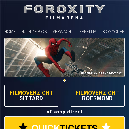
Foroxity Filmarena
HOME
NU IN DE BIOS
VERWACHT
ZAKELIJK
BIOSCOPEN
FILMOVERZICHT
FILMOVERZICHT
SITTARD
ROERMOND
... of koop direct ...
QUICK
TICKETS
star
star