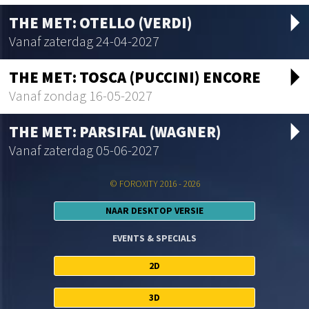
arrow_drop_d
THE MET: OTELLO (VERDI)
Vanaf zaterdag 24-04-2027
arrow_drop_d
THE MET: TOSCA (PUCCINI) ENCORE
Vanaf zondag 16-05-2027
arrow_drop_d
THE MET: PARSIFAL (WAGNER)
Vanaf zaterdag 05-06-2027
© FOROXITY 2016 - 2026
NAAR DESKTOP VERSIE
EVENTS & SPECIALS
2D
3D