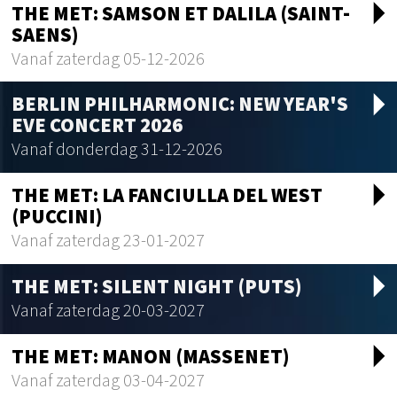
arrow_drop_d
THE MET: SAMSON ET DALILA (SAINT-
SAENS)
Vanaf zaterdag 05-12-2026
arrow_drop_d
BERLIN PHILHARMONIC: NEW YEAR'S
EVE CONCERT 2026
Vanaf donderdag 31-12-2026
arrow_drop_d
THE MET: LA FANCIULLA DEL WEST
(PUCCINI)
Vanaf zaterdag 23-01-2027
arrow_drop_d
THE MET: SILENT NIGHT (PUTS)
Vanaf zaterdag 20-03-2027
arrow_drop_d
THE MET: MANON (MASSENET)
Vanaf zaterdag 03-04-2027