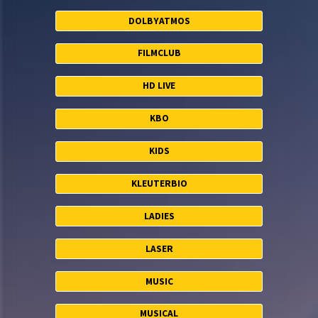
DOLBYATMOS
FILMCLUB
HD LIVE
KBO
KIDS
KLEUTERBIO
LADIES
LASER
MUSIC
MUSICAL