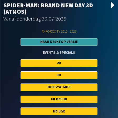
arrow_drop_d
SPIDER-MAN: BRAND NEW DAY 3D
(ATMOS)
Vanaf donderdag 30-07-2026
© FOROXITY 2016 - 2026
NAAR DESKTOP VERSIE
EVENTS & SPECIALS
2D
3D
DOLBYATMOS
FILMCLUB
HD LIVE