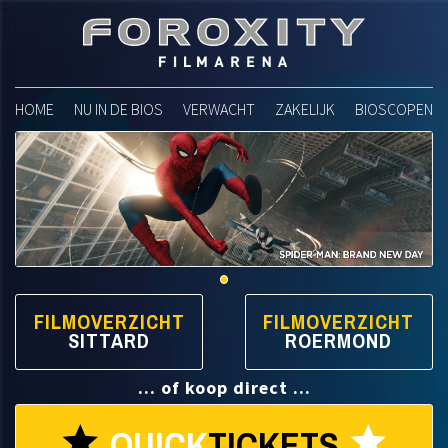
Foroxity Filmarena
HOME
NU IN DE BIOS
VERWACHT
ZAKELIJK
BIOSCOPEN
FILMOVERZICHT
FILMOVERZICHT
SITTARD
ROERMOND
... of koop direct ...
QUICK
TICKETS
star
star