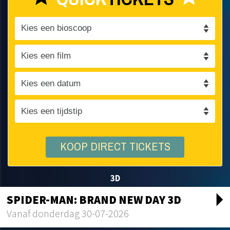
KOOP DIRECT TICKETS
3D
arrow_drop_d
SPIDER-MAN: BRAND NEW DAY 3D
Vanaf donderdag 30-07-2026