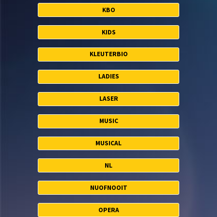
KBO
KIDS
KLEUTERBIO
LADIES
LASER
MUSIC
MUSICAL
NL
NUOFNOOIT
OPERA