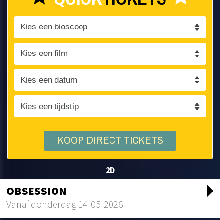
KOOP DIRECT TICKETS
2D
arrow_drop_d
OBSESSION
Vanaf donderdag 14-05-2026