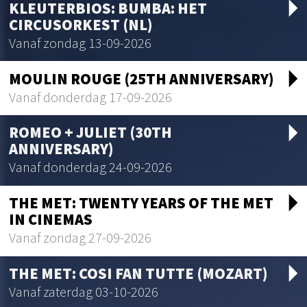
arrow_drop_d
KLEUTERBIOS: BUMBA: HET
CIRCUSORKEST (NL)
Vanaf zondag 13-09-2026
arrow_drop_d
MOULIN ROUGE (25TH ANNIVERSARY)
Vanaf donderdag 17-09-2026
arrow_drop_d
ROMEO + JULIET (30TH
ANNIVERSARY)
Vanaf donderdag 24-09-2026
arrow_drop_d
THE MET: TWENTY YEARS OF THE MET
IN CINEMAS
Vanaf zondag 27-09-2026
arrow_drop_d
THE MET: COSI FAN TUTTE (MOZART)
Vanaf zaterdag 03-10-2026