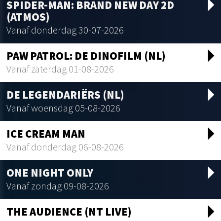
arrow_drop_d
SPIDER-MAN: BRAND NEW DAY 2D
(ATMOS)
Vanaf donderdag 30-07-2026
arrow_drop_d
PAW PATROL: DE DINOFILM (NL)
Vanaf zaterdag 01-08-2026
arrow_drop_d
DE LEGENDARIËRS (NL)
Vanaf woensdag 05-08-2026
arrow_drop_d
ICE CREAM MAN
Vanaf donderdag 06-08-2026
arrow_drop_d
ONE NIGHT ONLY
Vanaf zondag 09-08-2026
arrow_drop_d
THE AUDIENCE (NT LIVE)