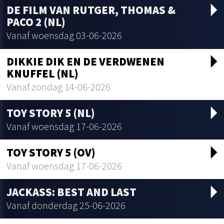
arrow_drop_d
DE FILM VAN RUTGER, THOMAS &
PACO 2 (NL)
Vanaf woensdag 03-06-2026
arrow_drop_d
DIKKIE DIK EN DE VERDWENEN
KNUFFEL (NL)
Vanaf zondag 14-06-2026
arrow_drop_d
TOY STORY 5 (NL)
Vanaf woensdag 17-06-2026
arrow_drop_d
TOY STORY 5 (OV)
Vanaf woensdag 17-06-2026
arrow_drop_d
JACKASS: BEST AND LAST
Vanaf donderdag 25-06-2026