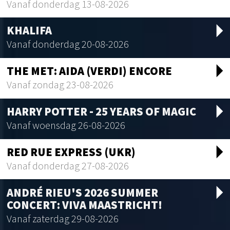
Vanaf donderdag 13-08-2026
arrow_drop_d
KHALIFA
Vanaf donderdag 20-08-2026
arrow_drop_d
THE MET: AIDA (VERDI) ENCORE
Vanaf zondag 23-08-2026
arrow_drop_d
HARRY POTTER - 25 YEARS OF MAGIC
Vanaf woensdag 26-08-2026
arrow_drop_d
RED RUE EXPRESS (UKR)
Vanaf donderdag 27-08-2026
arrow_drop_d
ANDRÉ RIEU'S 2026 SUMMER
CONCERT: VIVA MAASTRICHT!
Vanaf zaterdag 29-08-2026