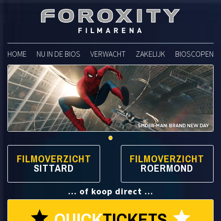
Foroxity Filmarena
HOME
NU IN DE BIOS
VERWACHT
ZAKELIJK
BIOSCOPEN
FILMOVERZICHT
FILMOVERZICHT
SITTARD
ROERMOND
... of koop direct ...
QUICK
TICKETS
star
star