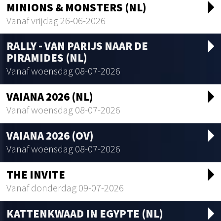
arrow_drop_d
MINIONS & MONSTERS (NL)
Vanaf vrijdag 26-06-2026
arrow_drop_d
RALLY - VAN PARIJS NAAR DE
PIRAMIDES (NL)
Vanaf woensdag 08-07-2026
arrow_drop_d
VAIANA 2026 (NL)
Vanaf woensdag 08-07-2026
arrow_drop_d
VAIANA 2026 (OV)
Vanaf woensdag 08-07-2026
arrow_drop_d
THE INVITE
Vanaf donderdag 09-07-2026
arrow_drop_d
KATTENKWAAD IN EGYPTE (NL)