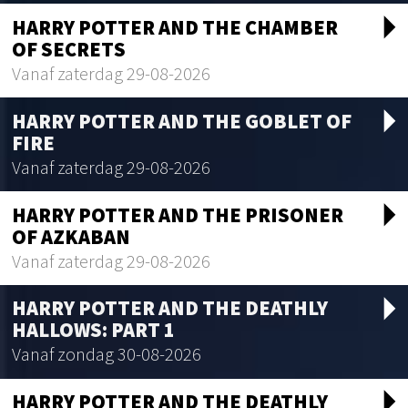
arrow_drop_d
HARRY POTTER AND THE CHAMBER
OF SECRETS
Vanaf zaterdag 29-08-2026
arrow_drop_d
HARRY POTTER AND THE GOBLET OF
FIRE
Vanaf zaterdag 29-08-2026
arrow_drop_d
HARRY POTTER AND THE PRISONER
OF AZKABAN
Vanaf zaterdag 29-08-2026
arrow_drop_d
HARRY POTTER AND THE DEATHLY
HALLOWS: PART 1
Vanaf zondag 30-08-2026
arrow_drop_d
HARRY POTTER AND THE DEATHLY