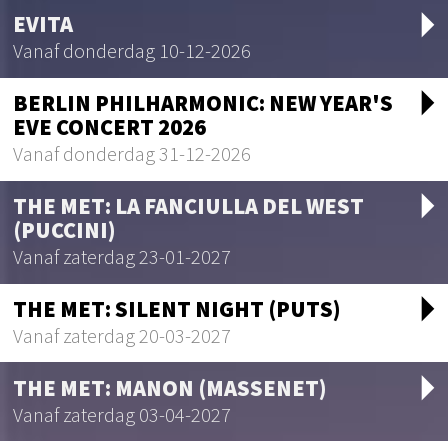
arrow_drop_d
EVITA
Vanaf donderdag 10-12-2026
arrow_drop_d
BERLIN PHILHARMONIC: NEW YEAR'S
EVE CONCERT 2026
Vanaf donderdag 31-12-2026
arrow_drop_d
THE MET: LA FANCIULLA DEL WEST
(PUCCINI)
Vanaf zaterdag 23-01-2027
arrow_drop_d
THE MET: SILENT NIGHT (PUTS)
Vanaf zaterdag 20-03-2027
arrow_drop_d
THE MET: MANON (MASSENET)
Vanaf zaterdag 03-04-2027